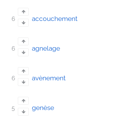
accouchement
6
agnelage
6
avènement
6
genèse
5