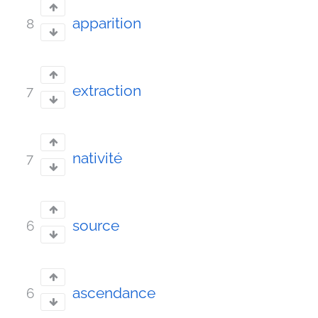
apparition
8
extraction
7
nativité
7
source
6
ascendance
6