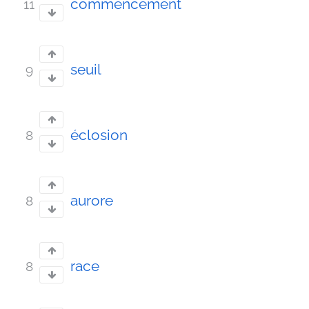
commencement
11
seuil
9
éclosion
8
aurore
8
race
8