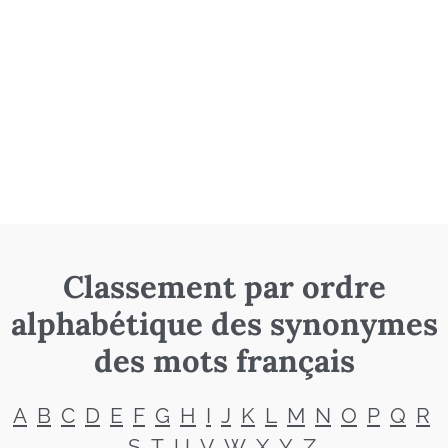
Classement par ordre
alphabétique des synonymes
des mots français
A
B
C
D
E
F
G
H
I
J
K
L
M
N
O
P
Q
R
S
T
U
V
W
X
Y
Z