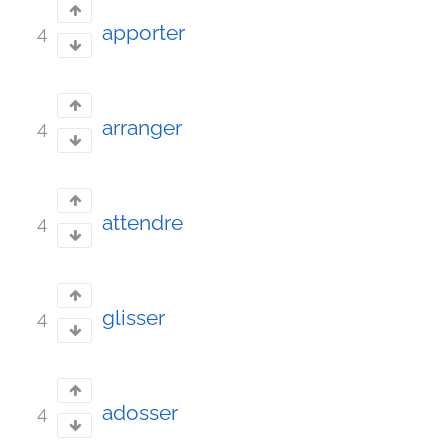
apporter
4
arranger
4
attendre
4
glisser
4
adosser
4