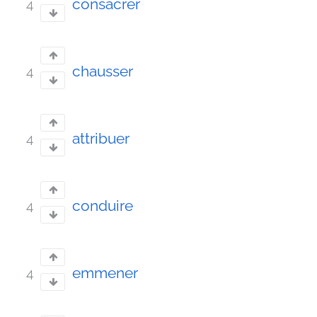
consacrer
4
chausser
4
attribuer
4
conduire
4
emmener
4