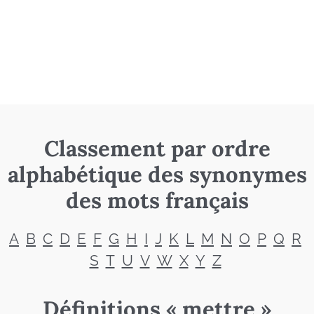
Classement par ordre
alphabétique des synonymes
des mots français
A
B
C
D
E
F
G
H
I
J
K
L
M
N
O
P
Q
R
S
T
U
V
W
X
Y
Z
Définitions « mettre »