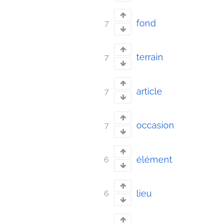
fond
7
terrain
7
article
7
occasion
7
élément
6
lieu
6