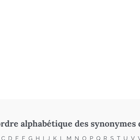
rdre alphabétique des synonymes 
C
D
E
F
G
H
I
J
K
L
M
N
O
P
Q
R
S
T
U
V