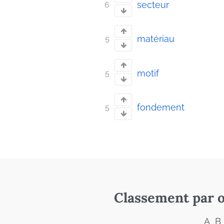
secteur
6
matériau
5
motif
5
fondement
5
Classement par o
A
B