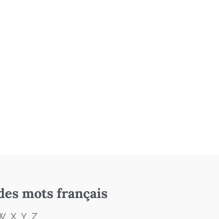
des mots français
W
X
Y
Z