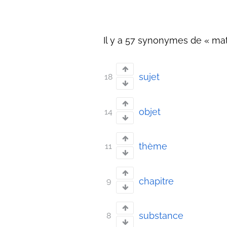
Il y a 57 synonymes de « mati
sujet
18
objet
14
thème
11
chapitre
9
substance
8