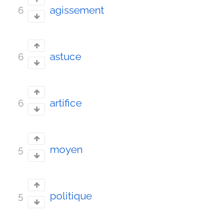
agissement
6
astuce
6
artifice
6
moyen
5
politique
5