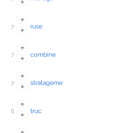
ruse
7
combine
7
stratagème
7
truc
6