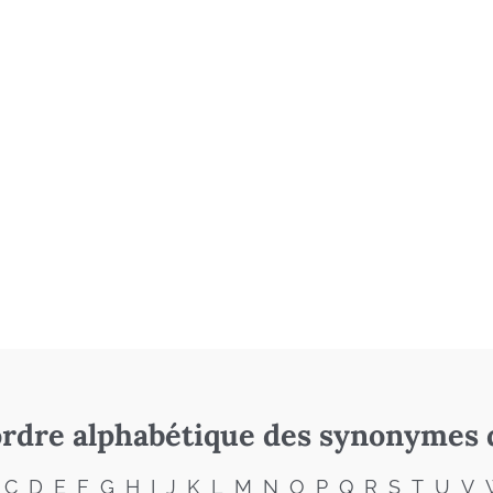
rdre alphabétique des synonymes 
C
D
E
F
G
H
I
J
K
L
M
N
O
P
Q
R
S
T
U
V