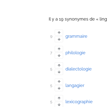
Il y a 19 synonymes de « ling
grammaire
9
philologie
7
dialectologie
5
langagier
5
lexicographie
5