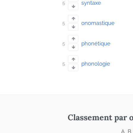
syntaxe
5
onomastique
5
phonétique
5
phonologie
5
Classement par o
A
B