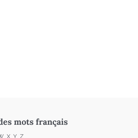
des mots français
W
X
Y
Z