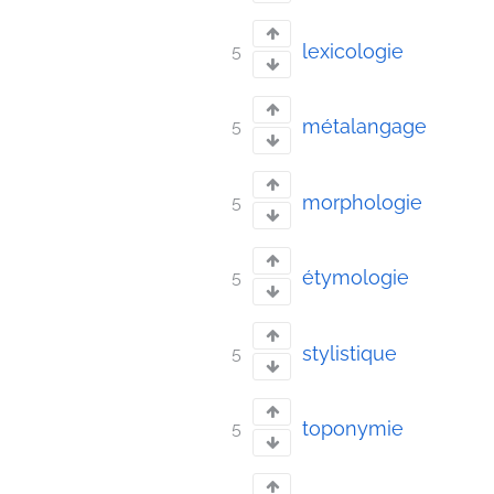
lexicologie
5
métalangage
5
morphologie
5
étymologie
5
stylistique
5
toponymie
5