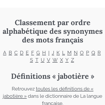
Classement par ordre
alphabétique des synonymes
des mots français
A
B
C
D
E
F
G
H
I
J
K
L
M
N
O
P
Q
R
S
T
U
V
W
X
Y
Z
Définitions « jabotière »
Retrouvez
toutes les définitions de «
jabotière »
dans le dictionnaire de La langue
française.