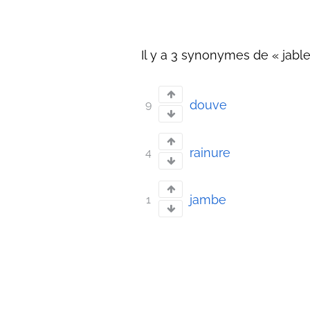
Il y a 3 synonymes de « jable 
douve
9
rainure
4
jambe
1