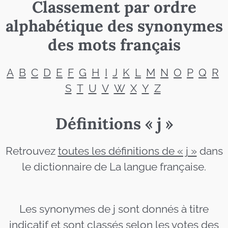
Classement par ordre
alphabétique des synonymes
des mots français
A
B
C
D
E
F
G
H
I
J
K
L
M
N
O
P
Q
R
S
T
U
V
W
X
Y
Z
Définitions « j »
Retrouvez
toutes les définitions de « j »
dans
le dictionnaire de La langue française.
Les synonymes de j sont donnés à titre
indicatif et sont classés selon les votes des