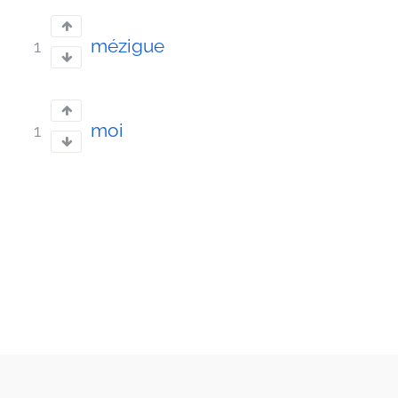
mézigue
1
moi
1