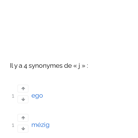
Il y a 4 synonymes de « j » :
ego
1
mézig
1