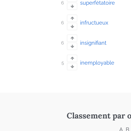
superfétatoire
6
infructueux
6
insignifiant
6
inemployable
5
Classement par o
A
B