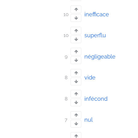
inefficace
10
superflu
10
négligeable
9
vide
8
infécond
8
nul
7