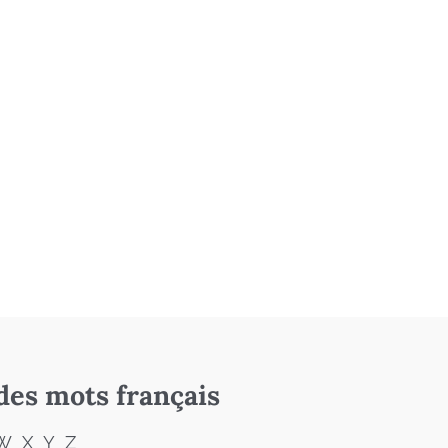
des mots français
W
X
Y
Z