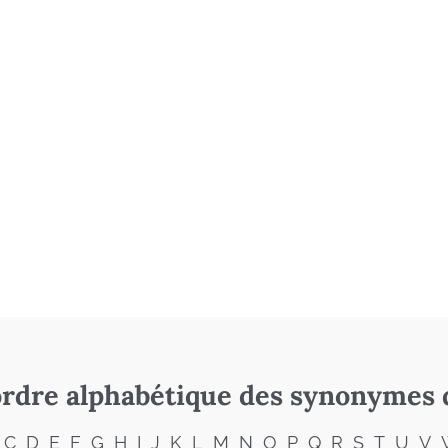
rdre alphabétique des synonymes 
C
D
E
F
G
H
I
J
K
L
M
N
O
P
Q
R
S
T
U
V