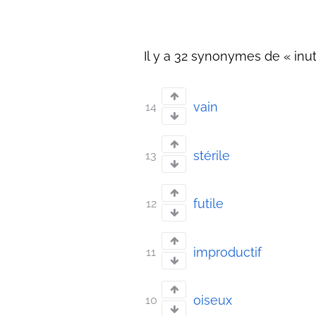
Il y a 32 synonymes de « inuti
vain
14
stérile
13
futile
12
improductif
11
oiseux
10