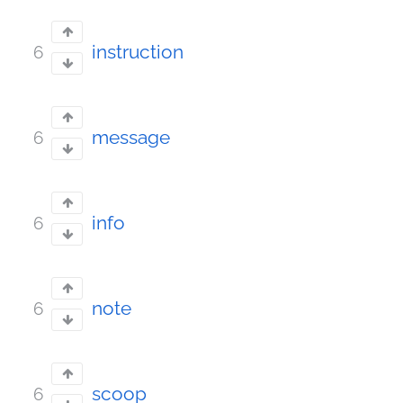
instruction
6
message
6
info
6
note
6
scoop
6