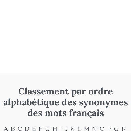
Classement par ordre
alphabétique des synonymes
des mots français
A
B
C
D
E
F
G
H
I
J
K
L
M
N
O
P
Q
R