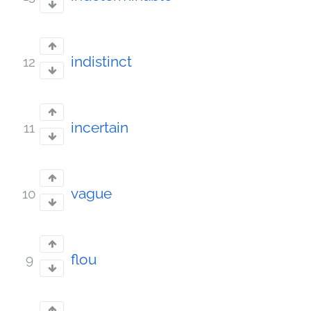
indistinct
12
incertain
11
vague
10
flou
9