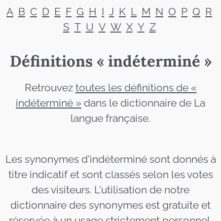
A
B
C
D
E
F
G
H
I
J
K
L
M
N
O
P
Q
R
S
T
U
V
W
X
Y
Z
Définitions « indéterminé »
Retrouvez
toutes les définitions de «
indéterminé »
dans le dictionnaire de La
langue française.
Les synonymes d'indéterminé sont donnés à
titre indicatif et sont classés selon les votes
des visiteurs. L'utilisation de notre
dictionnaire des synonymes est gratuite et
réservée à un usage strictement personnel.