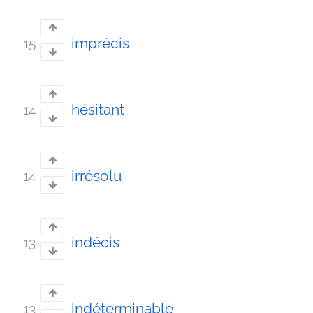
imprécis
15
hésitant
14
irrésolu
14
indécis
13
indéterminable
13