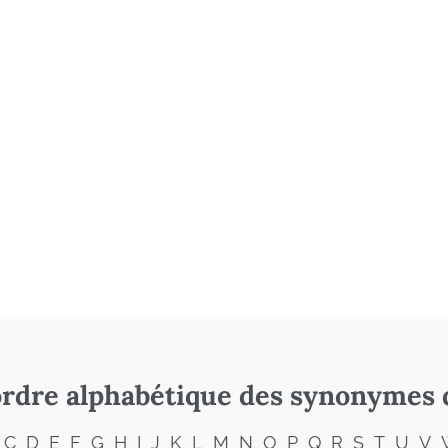
rdre alphabétique des synonymes 
C
D
E
F
G
H
I
J
K
L
M
N
O
P
Q
R
S
T
U
V