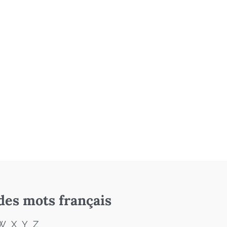
des mots français
W
X
Y
Z