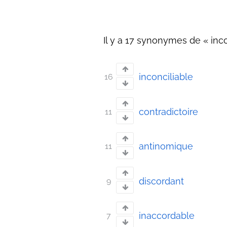
Il y a 17 synonymes de « inc
inconciliable
16
contradictoire
11
antinomique
11
discordant
9
inaccordable
7