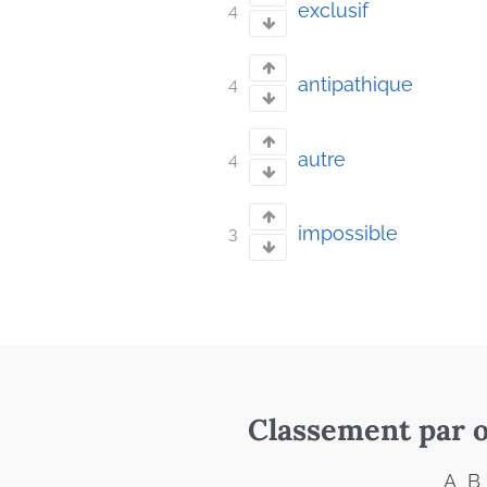
exclusif
4
antipathique
4
autre
4
impossible
3
Classement par o
A
B