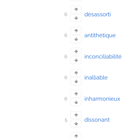
désassorti
6
antithétique
6
inconciliabilité
6
inalliable
6
inharmonieux
6
dissonant
5