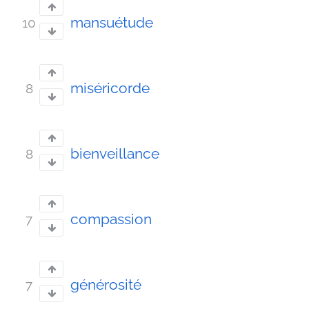
mansuétude
10
miséricorde
8
bienveillance
8
compassion
7
générosité
7