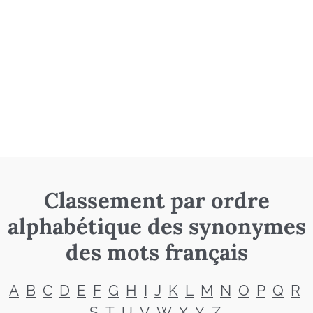
Classement par ordre
alphabétique des synonymes
des mots français
A
B
C
D
E
F
G
H
I
J
K
L
M
N
O
P
Q
R
S
T
U
V
W
X
Y
Z