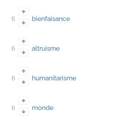
bienfaisance
6
altruisme
6
humanitarisme
6
monde
6