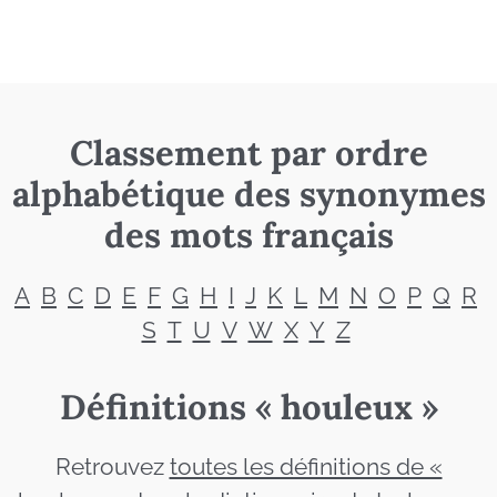
Classement par ordre
alphabétique des synonymes
des mots français
A
B
C
D
E
F
G
H
I
J
K
L
M
N
O
P
Q
R
S
T
U
V
W
X
Y
Z
Définitions « houleux »
Retrouvez
toutes les définitions de «