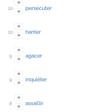
persécuter
10
hanter
10
agacer
9
inquiéter
9
assaillir
8