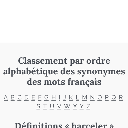
Classement par ordre
alphabétique des synonymes
des mots français
A
B
C
D
E
F
G
H
I
J
K
L
M
N
O
P
Q
R
S
T
U
V
W
X
Y
Z
Définitions « harceler »