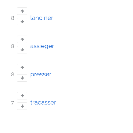
lanciner
8
assiéger
8
presser
8
tracasser
7