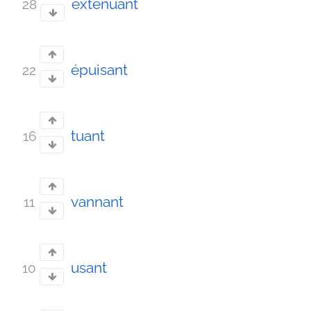
exténuant
28
épuisant
22
tuant
16
vannant
11
usant
10