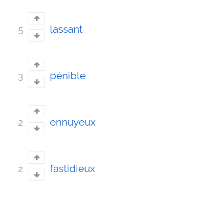
lassant
5
pénible
3
ennuyeux
2
fastidieux
2