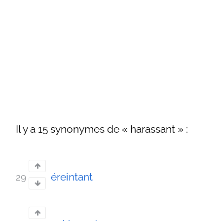
Il y a 15 synonymes de « harassant » :
éreintant
29