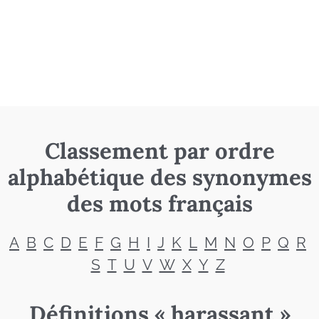
Classement par ordre
alphabétique des synonymes
des mots français
A
B
C
D
E
F
G
H
I
J
K
L
M
N
O
P
Q
R
S
T
U
V
W
X
Y
Z
Définitions « harassant »