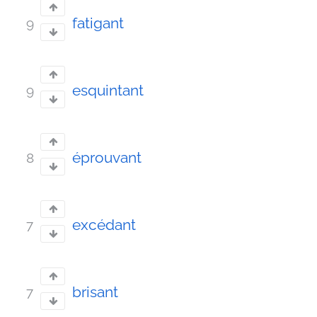
fatigant
9
esquintant
9
éprouvant
8
excédant
7
brisant
7