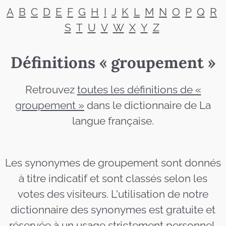
A
B
C
D
E
F
G
H
I
J
K
L
M
N
O
P
Q
R
S
T
U
V
W
X
Y
Z
Définitions « groupement »
Retrouvez
toutes les définitions de «
groupement »
dans le dictionnaire de La
langue française.
Les synonymes de groupement sont donnés
à titre indicatif et sont classés selon les
votes des visiteurs. L'utilisation de notre
dictionnaire des synonymes est gratuite et
réservée à un usage strictement personnel.