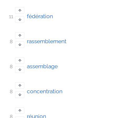
fédération
11
rassemblement
8
assemblage
8
concentration
8
réunion
8