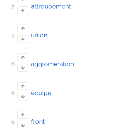
attroupement
7
union
7
agglomération
6
équipe
6
front
6