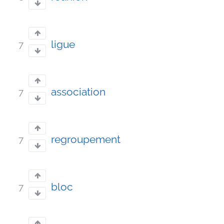
ligue
7
association
7
regroupement
7
bloc
7