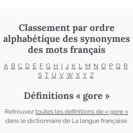
Classement par ordre
alphabétique des synonymes
des mots français
A
B
C
D
E
F
G
H
I
J
K
L
M
N
O
P
Q
R
S
T
U
V
W
X
Y
Z
Définitions « gore »
Retrouvez
toutes les définitions de « gore »
dans le dictionnaire de La langue française.