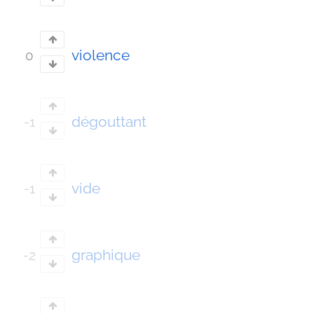
violence
0
dégouttant
-1
vide
-1
graphique
-2