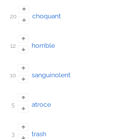
choquant
20
horrible
12
sanguinolent
10
atroce
5
trash
3