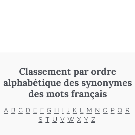
Classement par ordre
alphabétique des synonymes
des mots français
A
B
C
D
E
F
G
H
I
J
K
L
M
N
O
P
Q
R
S
T
U
V
W
X
Y
Z