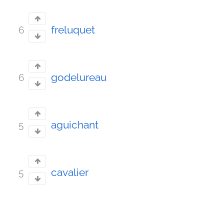
freluquet
6
godelureau
6
aguichant
5
cavalier
5