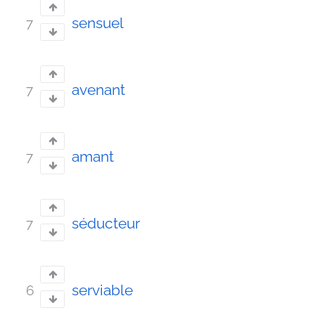
sensuel
7
avenant
7
amant
7
séducteur
7
serviable
6