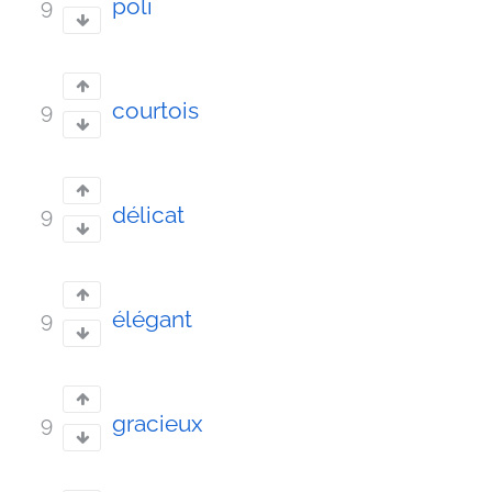
poli
9
courtois
9
délicat
9
élégant
9
gracieux
9