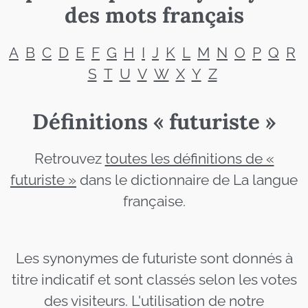
des mots français
A
B
C
D
E
F
G
H
I
J
K
L
M
N
O
P
Q
R
S
T
U
V
W
X
Y
Z
Définitions « futuriste »
Retrouvez
toutes les définitions de «
futuriste »
dans le dictionnaire de La langue
française.
Les synonymes de futuriste sont donnés à
titre indicatif et sont classés selon les votes
des visiteurs. L'utilisation de notre