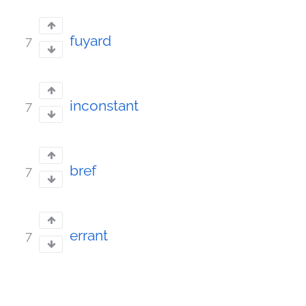
fuyard
7
inconstant
7
bref
7
errant
7