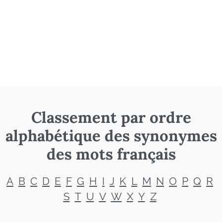
Classement par ordre
alphabétique des synonymes
des mots français
A
B
C
D
E
F
G
H
I
J
K
L
M
N
O
P
Q
R
S
T
U
V
W
X
Y
Z