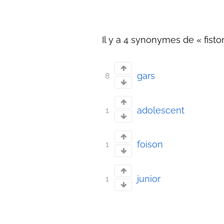
Il y a 4 synonymes de « fiston
gars
8
adolescent
1
foison
1
junior
1