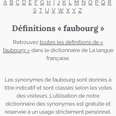
A
B
C
D
E
F
G
H
I
J
K
L
M
N
O
P
Q
R
S
T
U
V
W
X
Y
Z
Définitions « faubourg »
Retrouvez
toutes les définitions de «
faubourg »
dans le dictionnaire de La langue
française.
Les synonymes de faubourg sont donnés à
titre indicatif et sont classés selon les votes
des visiteurs. L'utilisation de notre
dictionnaire des synonymes est gratuite et
réservée à un usage strictement personnel.