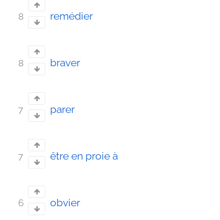
remédier
8
braver
8
parer
7
être en proie à
7
obvier
6