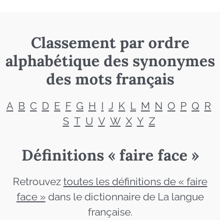
Classement par ordre
alphabétique des synonymes
des mots français
A
B
C
D
E
F
G
H
I
J
K
L
M
N
O
P
Q
R
S
T
U
V
W
X
Y
Z
Définitions « faire face »
Retrouvez
toutes les définitions de « faire
face »
dans le dictionnaire de La langue
française.