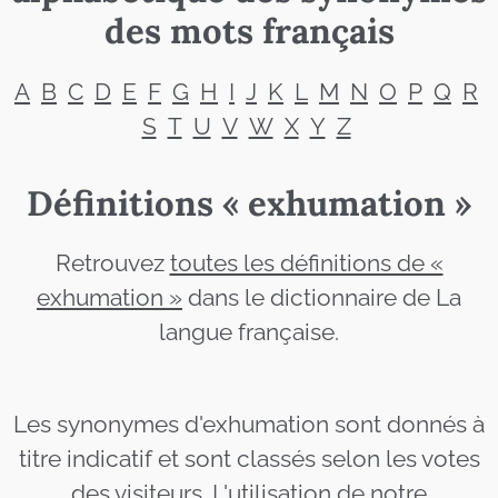
des mots français
A
B
C
D
E
F
G
H
I
J
K
L
M
N
O
P
Q
R
S
T
U
V
W
X
Y
Z
Définitions « exhumation »
Retrouvez
toutes les définitions de «
exhumation »
dans le dictionnaire de La
langue française.
Les synonymes d'exhumation sont donnés à
titre indicatif et sont classés selon les votes
des visiteurs. L'utilisation de notre