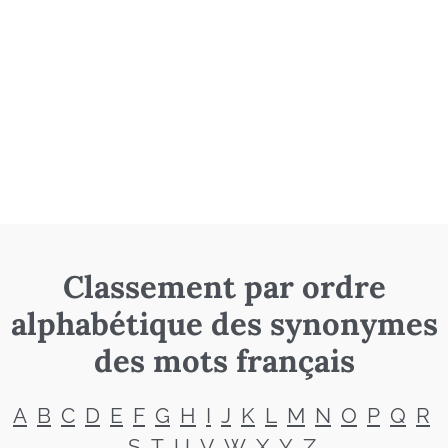
Classement par ordre
alphabétique des synonymes
des mots français
A
B
C
D
E
F
G
H
I
J
K
L
M
N
O
P
Q
R
S
T
U
V
W
X
Y
Z