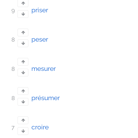
priser
9
peser
8
mesurer
8
présumer
8
croire
7