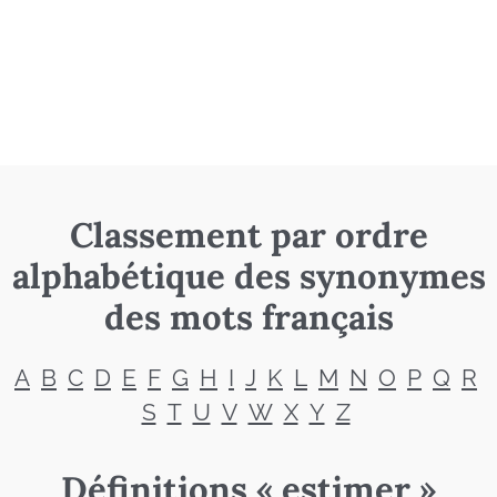
Classement par ordre
alphabétique des synonymes
des mots français
A
B
C
D
E
F
G
H
I
J
K
L
M
N
O
P
Q
R
S
T
U
V
W
X
Y
Z
Définitions « estimer »