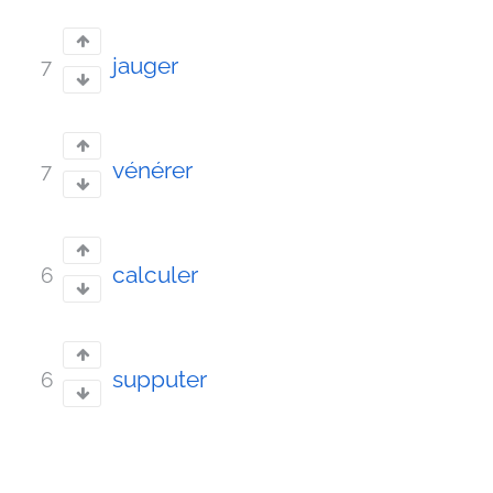
jauger
7
vénérer
7
calculer
6
supputer
6