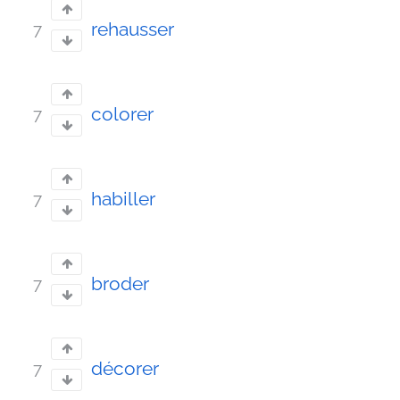
rehausser
7
colorer
7
habiller
7
broder
7
décorer
7