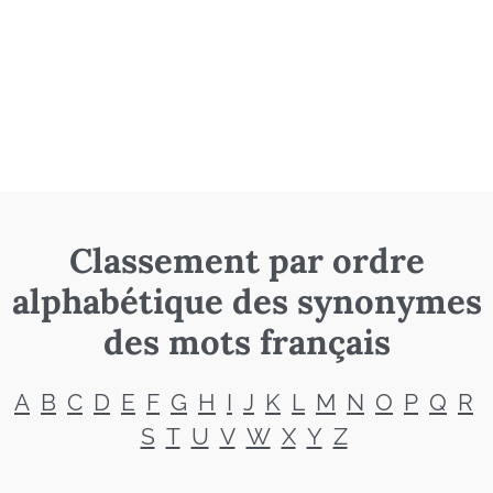
Classement par ordre
alphabétique des synonymes
des mots français
A
B
C
D
E
F
G
H
I
J
K
L
M
N
O
P
Q
R
S
T
U
V
W
X
Y
Z