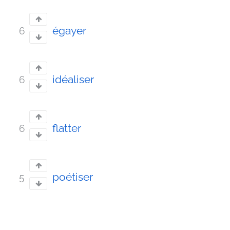
égayer
6
idéaliser
6
flatter
6
poétiser
5