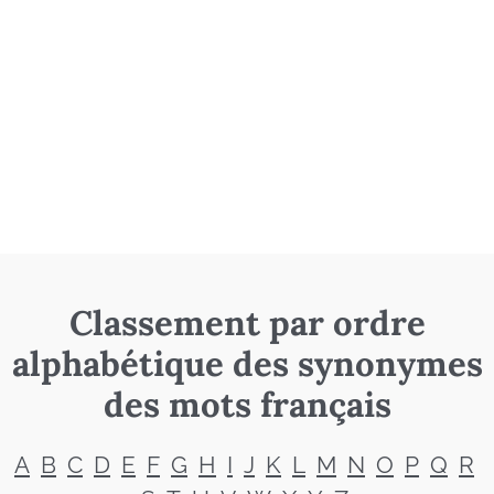
Classement par ordre
alphabétique des synonymes
des mots français
A
B
C
D
E
F
G
H
I
J
K
L
M
N
O
P
Q
R