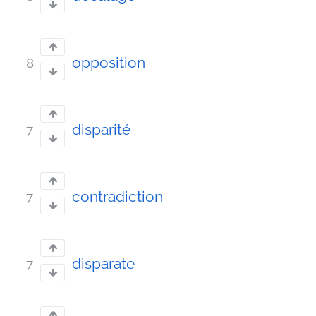
opposition
8
disparité
7
contradiction
7
disparate
7