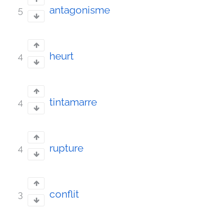
antagonisme
5
heurt
4
tintamarre
4
rupture
4
conflit
3