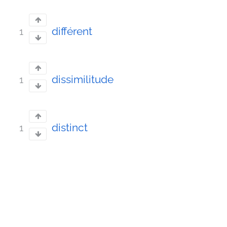
différent
1
dissimilitude
1
distinct
1