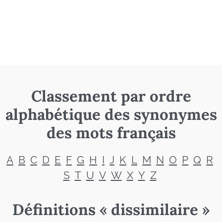
Classement par ordre
alphabétique des synonymes
des mots français
A
B
C
D
E
F
G
H
I
J
K
L
M
N
O
P
Q
R
S
T
U
V
W
X
Y
Z
Définitions « dissimilaire »