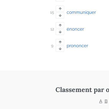
communiquer
15
énoncer
12
prononcer
9
Classement par o
A
B