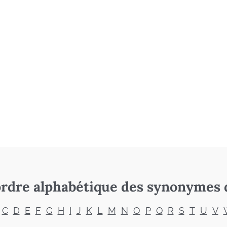
rdre alphabétique des synonymes 
C
D
E
F
G
H
I
J
K
L
M
N
O
P
Q
R
S
T
U
V