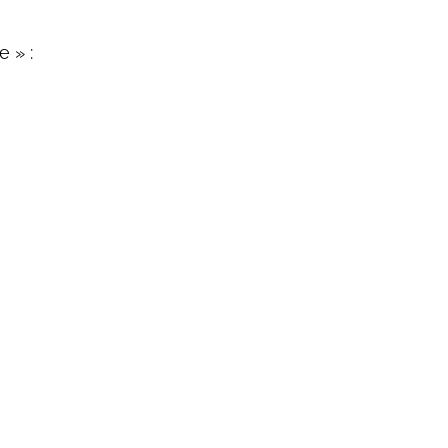
e » :