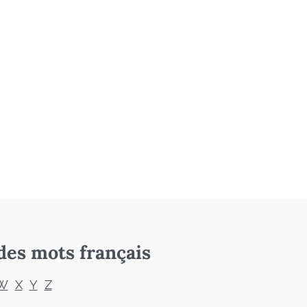
des mots français
W
X
Y
Z