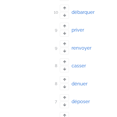
débarquer
10
priver
9
renvoyer
9
casser
8
dénuer
8
déposer
7