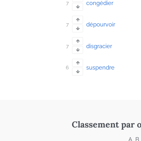
congédier
7
dépourvoir
7
disgracier
7
suspendre
6
Classement par o
A
B