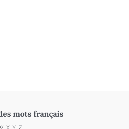
des mots français
W
X
Y
Z