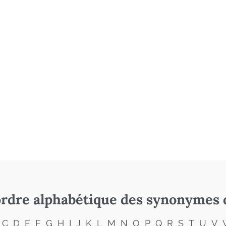
rdre alphabétique des synonymes 
C
D
E
F
G
H
I
J
K
L
M
N
O
P
Q
R
S
T
U
V