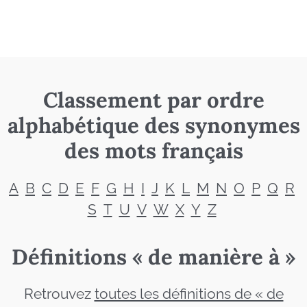
Classement par ordre
alphabétique des synonymes
des mots français
A
B
C
D
E
F
G
H
I
J
K
L
M
N
O
P
Q
R
S
T
U
V
W
X
Y
Z
Définitions « de manière à »
Retrouvez
toutes les définitions de « de