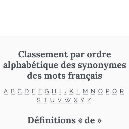
Classement par ordre
alphabétique des synonymes
des mots français
A
B
C
D
E
F
G
H
I
J
K
L
M
N
O
P
Q
R
S
T
U
V
W
X
Y
Z
Définitions « de »