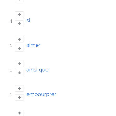
si
4
aimer
1
ainsi que
1
empourprer
1