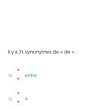
Il y a 71 synonymes de « de » :
entre
16
à
15