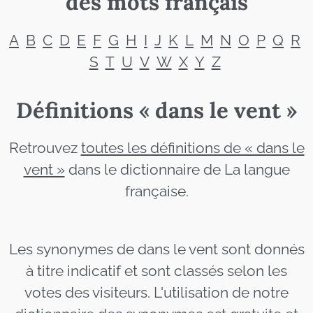
des mots français
A
B
C
D
E
F
G
H
I
J
K
L
M
N
O
P
Q
R
S
T
U
V
W
X
Y
Z
Définitions « dans le vent »
Retrouvez
toutes les définitions de « dans le
vent »
dans le dictionnaire de La langue
française.
Les synonymes de dans le vent sont donnés
à titre indicatif et sont classés selon les
votes des visiteurs. L'utilisation de notre