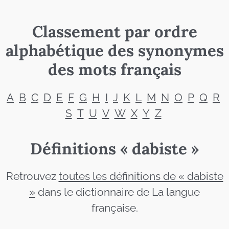
Classement par ordre
alphabétique des synonymes
des mots français
A
B
C
D
E
F
G
H
I
J
K
L
M
N
O
P
Q
R
S
T
U
V
W
X
Y
Z
Définitions « dabiste »
Retrouvez
toutes les définitions de « dabiste
»
dans le dictionnaire de La langue
française.