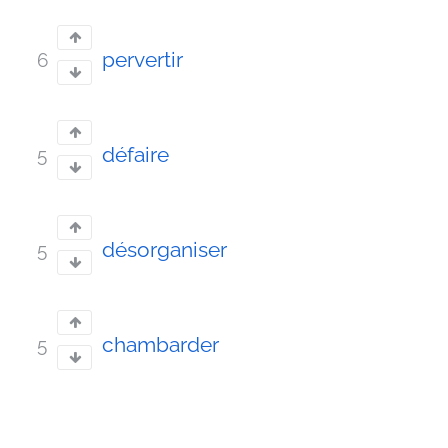
pervertir
6
défaire
5
désorganiser
5
chambarder
5