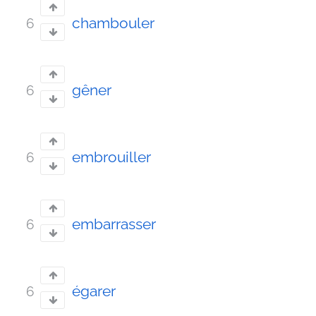
chambouler
6
gêner
6
embrouiller
6
embarrasser
6
égarer
6