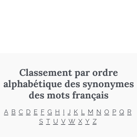
Classement par ordre
alphabétique des synonymes
des mots français
A
B
C
D
E
F
G
H
I
J
K
L
M
N
O
P
Q
R
S
T
U
V
W
X
Y
Z