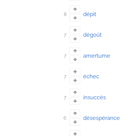
dépit
8
dégoût
7
amertume
7
échec
7
insuccès
7
désespérance
6