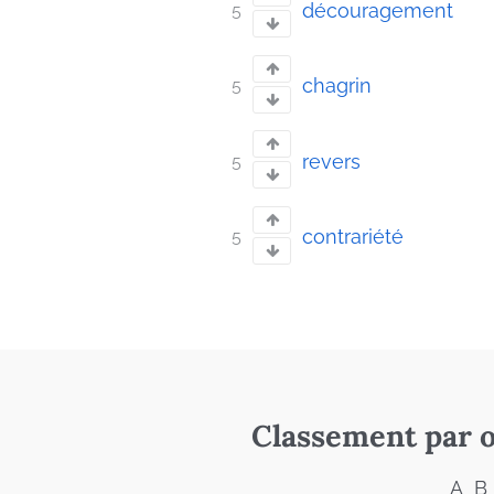
découragement
5
chagrin
5
revers
5
contrariété
5
Classement par o
A
B