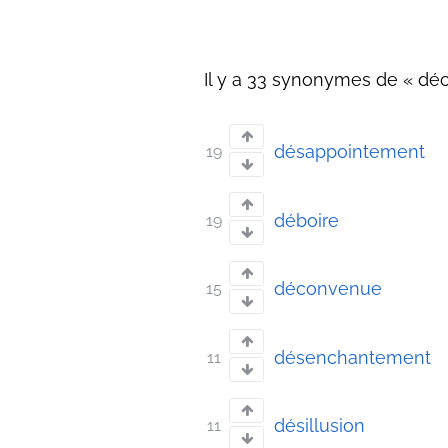
Il y a 33 synonymes de « déc
désappointement
19
déboire
19
déconvenue
15
désenchantement
11
désillusion
11