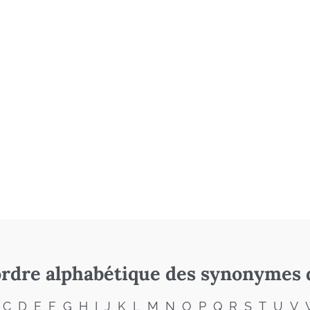
rdre alphabétique des synonymes 
C
D
E
F
G
H
I
J
K
L
M
N
O
P
Q
R
S
T
U
V