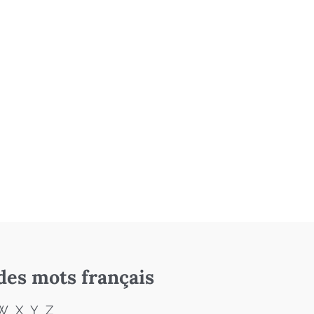
des mots français
W
X
Y
Z