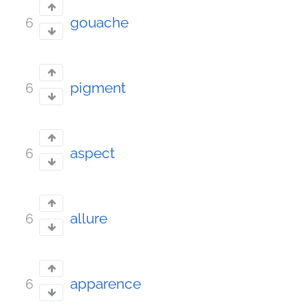
gouache
6
pigment
6
aspect
6
allure
6
apparence
6