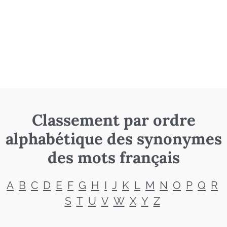
Classement par ordre
alphabétique des synonymes
des mots français
A
B
C
D
E
F
G
H
I
J
K
L
M
N
O
P
Q
R
S
T
U
V
W
X
Y
Z