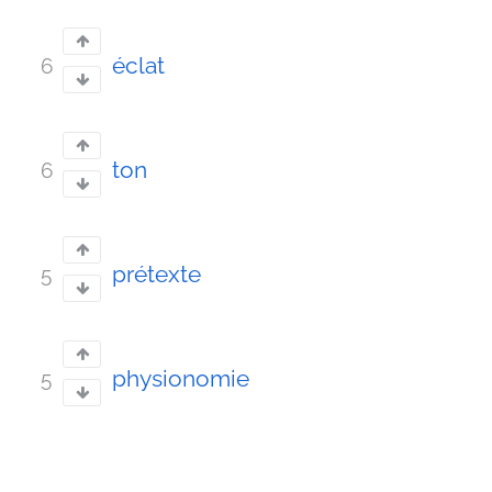
éclat
6
ton
6
prétexte
5
physionomie
5