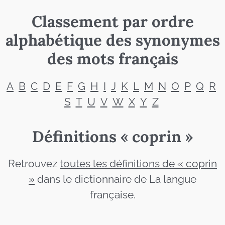
Classement par ordre
alphabétique des synonymes
des mots français
A
B
C
D
E
F
G
H
I
J
K
L
M
N
O
P
Q
R
S
T
U
V
W
X
Y
Z
Définitions « coprin »
Retrouvez
toutes les définitions de « coprin
»
dans le dictionnaire de La langue
française.