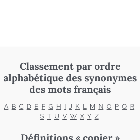
Classement par ordre
alphabétique des synonymes
des mots français
A
B
C
D
E
F
G
H
I
J
K
L
M
N
O
P
Q
R
S
T
U
V
W
X
Y
Z
Définitions « copier »