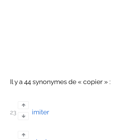
Il y a 44 synonymes de « copier » :
imiter
23