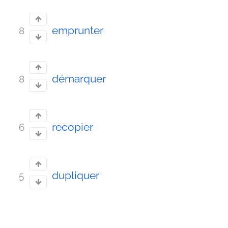
emprunter
8
démarquer
8
recopier
6
dupliquer
5