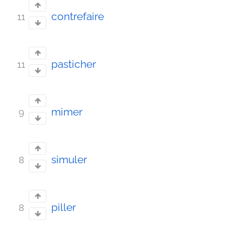
contrefaire
11
pasticher
11
mimer
9
simuler
8
piller
8