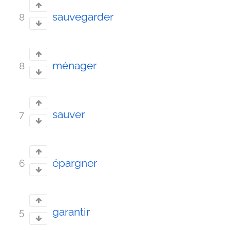
sauvegarder
8
ménager
8
sauver
7
épargner
6
garantir
5