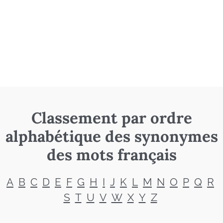
Classement par ordre
alphabétique des synonymes
des mots français
A
B
C
D
E
F
G
H
I
J
K
L
M
N
O
P
Q
R
S
T
U
V
W
X
Y
Z