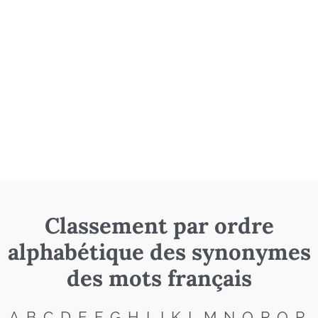
Classement par ordre
alphabétique des synonymes
des mots français
A
B
C
D
E
F
G
H
I
J
K
L
M
N
O
P
Q
R