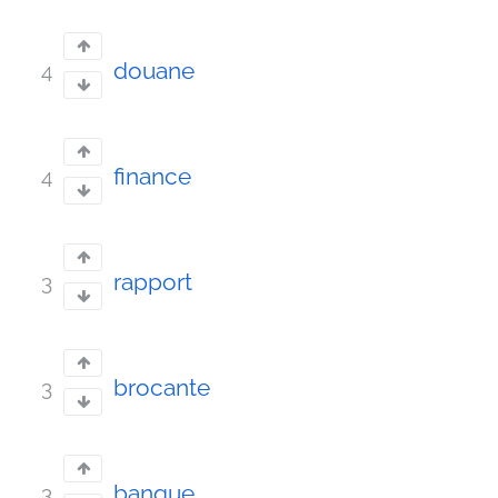
douane
4
finance
4
rapport
3
brocante
3
banque
3