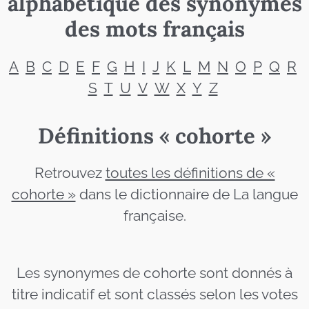
alphabétique des synonymes
des mots français
A
B
C
D
E
F
G
H
I
J
K
L
M
N
O
P
Q
R
S
T
U
V
W
X
Y
Z
Définitions « cohorte »
Retrouvez
toutes les définitions de «
cohorte »
dans le dictionnaire de La langue
française.
Les synonymes de cohorte sont donnés à
titre indicatif et sont classés selon les votes