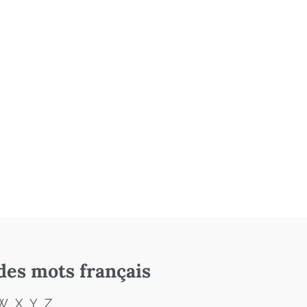
des mots français
W
X
Y
Z