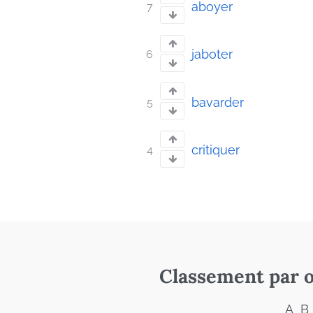
aboyer
7
jaboter
6
bavarder
5
critiquer
4
Classement par o
A
B