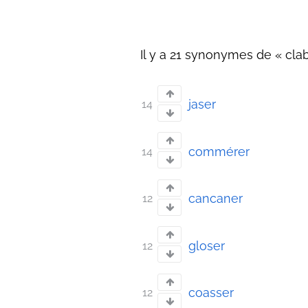
Il y a 21 synonymes de « clab
jaser
14
commérer
14
cancaner
12
gloser
12
coasser
12