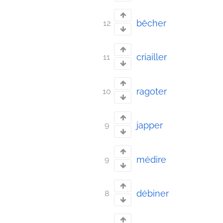
bêcher
12
criailler
11
ragoter
10
japper
9
médire
9
débiner
8