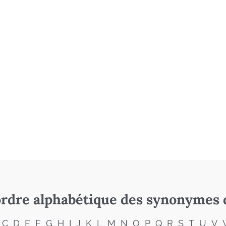
rdre alphabétique des synonymes 
C
D
E
F
G
H
I
J
K
L
M
N
O
P
Q
R
S
T
U
V