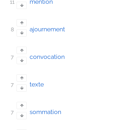
mention
11
ajournement
8
convocation
7
texte
7
sommation
7