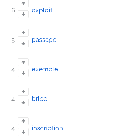
exploit
6
passage
5
exemple
4
bribe
4
inscription
4