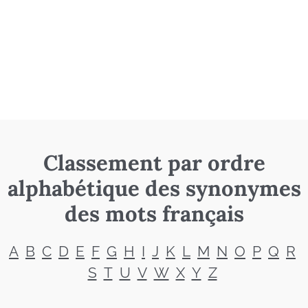
Classement par ordre
alphabétique des synonymes
des mots français
A
B
C
D
E
F
G
H
I
J
K
L
M
N
O
P
Q
R
S
T
U
V
W
X
Y
Z