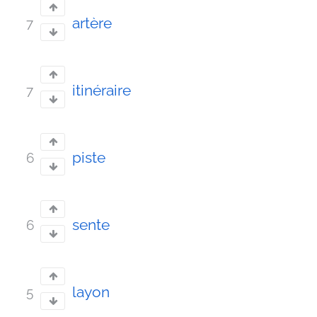
artère
7
itinéraire
7
piste
6
sente
6
layon
5