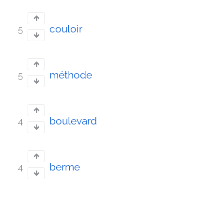
couloir
5
méthode
5
boulevard
4
berme
4