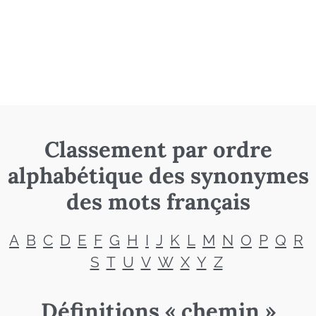
Classement par ordre
alphabétique des synonymes
des mots français
A
B
C
D
E
F
G
H
I
J
K
L
M
N
O
P
Q
R
S
T
U
V
W
X
Y
Z
Définitions « chemin »