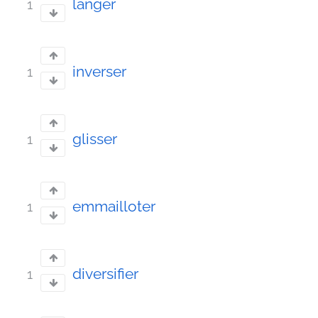
langer
1
inverser
1
glisser
1
emmailloter
1
diversifier
1