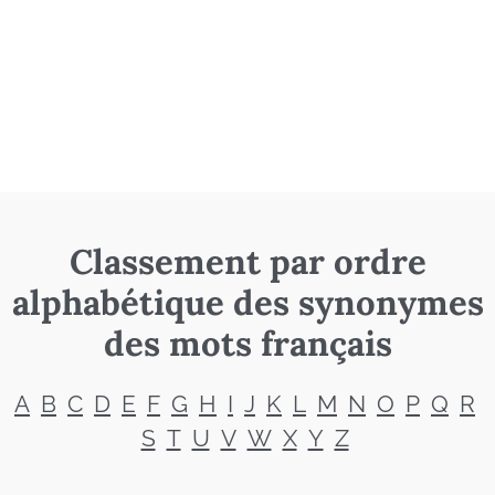
Classement par ordre
alphabétique des synonymes
des mots français
A
B
C
D
E
F
G
H
I
J
K
L
M
N
O
P
Q
R
S
T
U
V
W
X
Y
Z