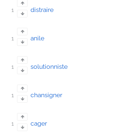
distraire
1
anile
1
solutionniste
1
chansigner
1
cager
1