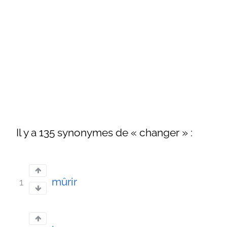
Il y a 135 synonymes de « changer » :
mûrir
1