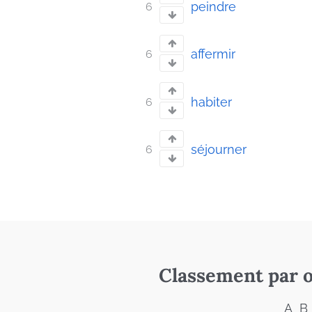
peindre
6
affermir
6
habiter
6
séjourner
6
Classement par o
A
B