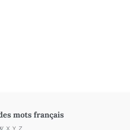
des mots français
W
X
Y
Z