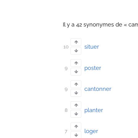
Il y a 42 synonymes de « cam
situer
10
poster
9
cantonner
9
planter
8
loger
7