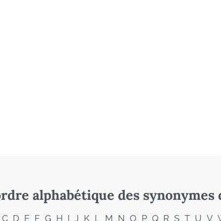
rdre alphabétique des synonymes 
C
D
E
F
G
H
I
J
K
L
M
N
O
P
Q
R
S
T
U
V