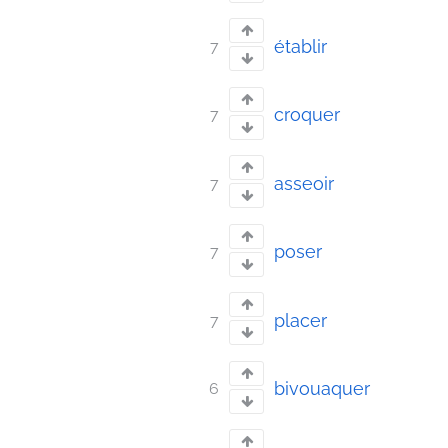
établir
7
croquer
7
asseoir
7
poser
7
placer
7
bivouaquer
6