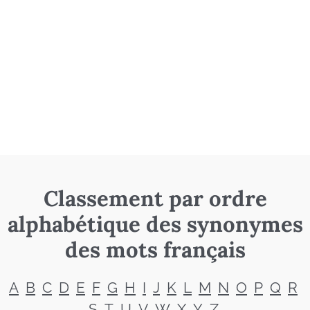
Classement par ordre
alphabétique des synonymes
des mots français
A
B
C
D
E
F
G
H
I
J
K
L
M
N
O
P
Q
R
S
T
U
V
W
X
Y
Z