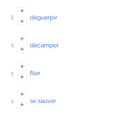
déguerpir
6
décamper
6
filer
5
se sauver
4